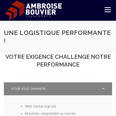
Aller
au
Menu
contenu
LE GROUPE
TRANSPORT
LOGISTIQUE
UNE LOGISTIQUE PERFORMANTE
!
RÉFÉRENCES
ENGAGEMENTS
ESPACE CLIENT
VOTRE EXIGENCE CHALLENGE NOTRE
PERFORMANCE
FRANÇAIS
English
POUR VOUS GARANTIR :
WMS Ceritar logirack
Réactivité, adaptabilité au marché