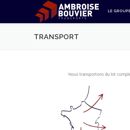
Aller
au
LE GROUP
contenu
TRANSPORT
Nous transportons du lot complet 